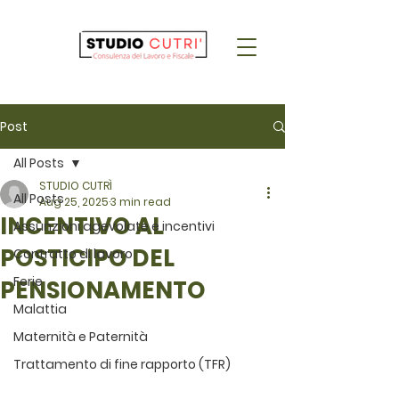
Post
All Posts
STUDIO CUTRÌ
All Posts
Aug 25, 2025
3 min read
INCENTIVO AL
Assunzioni agevolate e incentivi
POSTICIPO DEL
Contratto di lavoro
Ferie
PENSIONAMENTO
Malattia
Maternità e Paternità
Trattamento di fine rapporto (TFR)