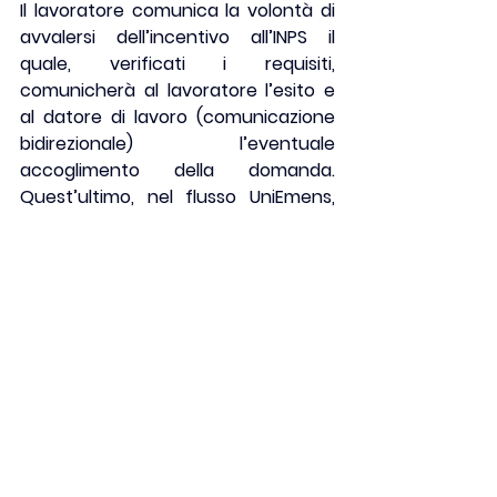
Il lavoratore comunica la 
volontà 
di 
avvalersi dell’incentivo all’INPS il 
quale, verificati i requisiti, 
comunicherà al lavoratore l’esito e 
al datore di lavoro (comunicazione 
bidirezionale) l’eventuale 
accoglimento della domanda. 
Quest’ultimo, nel flusso UniEmens, 
valorizzerà con i relativi codici 
causale i dati necessari.
Assunzioni agevolate e incentivi
Comments