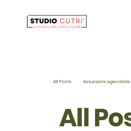
All Posts
Assunzioni agevolate 
All Po
Maternità e Paternità
Tra