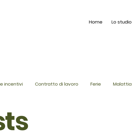
Home
Lo studio
e incentivi
Contratto di lavoro
Ferie
Malattia
sts
ttamento di fine rapporto (TFR)